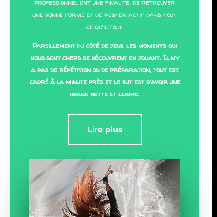
professionnel ont une finalité, de retrouver
une bonne forme et de rester actif dans tout
ce qu’il fait.
Pareillement du côté de jeux, les moments qui
nous sont chers se découvrent en jouant. Il n’y
a pas de répétition ou de préparation, tout est
cadré à la minute près et le but est d’avoir une
image nette et claire.
Lire plus