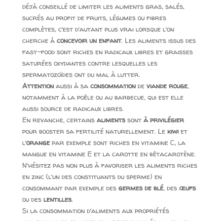
déjà conseillé de limiter les aliments gras, salés,
sucrés au profit de fruits, légumes ou fibres
complètes, c’est d’autant plus vrai lorsque l’on
cherche à
concevoir un enfant
. Les aliments issus des
fast-food sont riches en radicaux libres et graisses
saturées oxydantes contre lesquelles les
spermatozoïdes ont du mal à lutter.
Attention
aussi à sa
consommation
de
viande rouge
,
notamment à la poêle ou au barbecue, qui est elle
aussi source de radicaux libres.
En revanche, certains
aliments
sont
à privilégier
pour booster sa fertilité naturellement. Le
kiwi
et
l’
orange
par exemple sont riches en vitamine C, la
mangue en vitamine E et la carotte en bêtacarotène.
N’hésitez pas non plus à favoriser les aliments riches
en zinc (l’un des constituants du sperme) en
consommant par exemple des
germes de blé
, des
œufs
ou des
lentilles
.
Si la consommation d’aliments aux propriétés